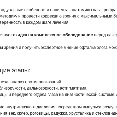
видуальные особенности пациента: анатомию глаза, рефрак
 методику и провести коррекцию зрения с максимальными б
веренность в каждом шаге лечения.
йствует
скидка на комплексное обследование
перед лазер
ры зрения и получить экспертное мнение офтальмолога мо
щие этапы:
неза, анализ противопоказаний
лизорукости, дальнозоркости, астигматизма
цы и переднего отдела глаза на диагностической системе S
ие
внутриглазного давления посредством импульса воздуш
я век, склер, роговицы, радужки, хрусталика и стекловидн