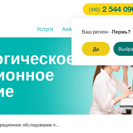
2 544 09
(342)
Услуги
Анализы
Клиники
Вра
Ваш регион -
Пермь?
Да
Выбра
гическое
И
ионное
ление родинок и
пиллом
ие
ём врача-стоматолога
ерная коррекция зрения
ационное обследование п...