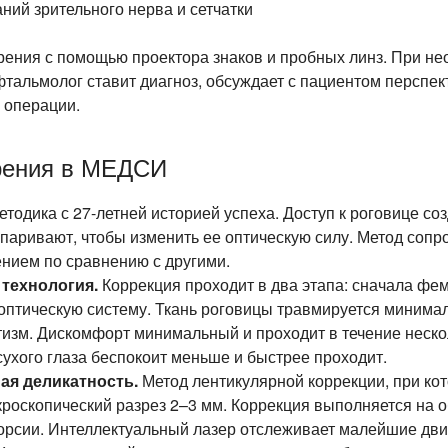
ий зрительного нерва и сетчатки
зрения с помощью проектора знаков и пробных линз. При н
тальмолог ставит диагноз, обсуждает с пациентом перспек
 операции.
зрения в МЕДСИ
етодика с
27-летней
историей успеха. Доступ к роговице со
паривают, чтобы изменить ее оптическую силу. Метод соп
нием по сравнению с другими.
 технология.
Коррекция проходит в два этапа: сначала фе
оптическую систему. Ткань роговицы травмируется минимал
атизм. Дискомфорт минимальный и проходит в течение неско
сухого глаза беспокоит меньше и быстрее проходит.
ая деликатность.
Метод лентикулярной коррекции, при ко
икроскопический разрез
2–3
мм. Коррекция выполняется на о
торсии. Интеллектуальный лазер отслеживает малейшие дви