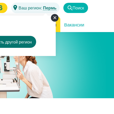
6
Ваш регион:
Пермь
Поиск
Найти
чи
Программы
Акции
Вакансии
ть другой регион