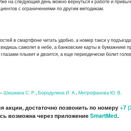
 Уже на следующий день можно вернуться к работе и привы
циентов с ограничениями по другим методикам.
востей в смартфоне читать удобно, а номер такси у подъезд
а видишь самолет в небе, а банковские карты в бумажнике 
 глазами плывет и двоится, а еще периодически болит голо
 –
Шишкина С. Р.
,
Бородулина И. А.
,
Митрофанова Ю. В.
я акции, достаточно позвонить
по номеру
+7 (
пись возможна через приложение
SmartMed
.