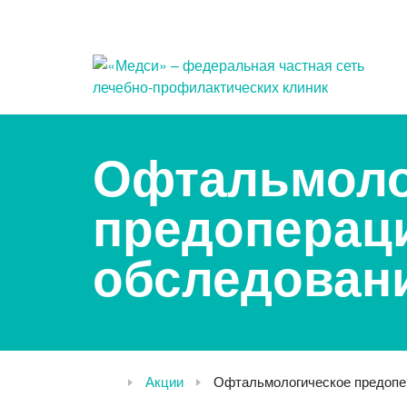
Популярные запросы
Офтальмоло
Прием педиатра
УЗ
предоперац
МРТ
Уда
па
обследован
КТ
При
Прием гинеколога
Лаз
Акции
Офтальмологическое предопер