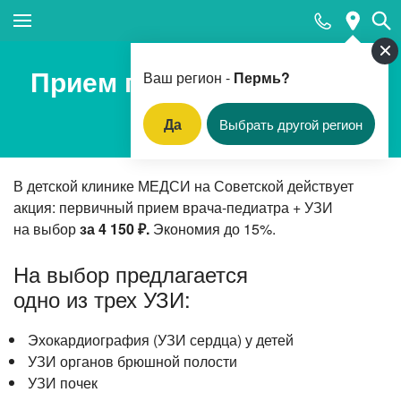
Закрыть поиск
Прием педиатра + УЗИ на
Ваш регион -
Пермь?
выбор
Да
Выбрать другой регион
Популярные запросы
В детской клинике МЕДСИ на Советской действует
Прием педиатра
акция: первичный прием
врача-педиатра
+ УЗИ
МРТ
на выбор
за 4 150 ₽.
Экономия до 15%.
КТ
На выбор предлагается
Прием гинеколога
одно из трех УЗИ:
УЗИ
Эхокардиография (УЗИ сердца) у детей
Удаление родинок и папиллом
УЗИ органов брюшной полости
Приём врача-стоматолога
УЗИ почек