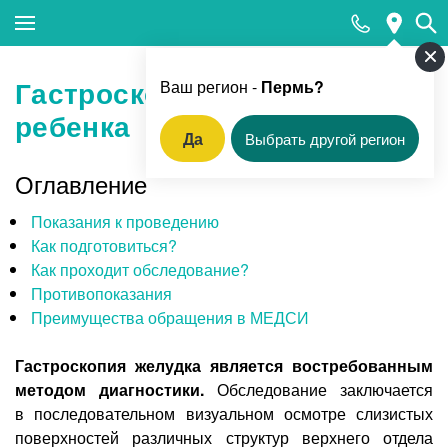
Закрыть поиск
Гастроскопия желудка у
Ваш регион -
Пермь?
ребенка
Да
Выбрать другой регион
Популярные запросы
Оглавление
Прием педиатра
Показания к проведению
МРТ
Как подготовиться?
Как проходит обследование?
КТ
Противопоказания
Прием гинеколога
Преимущества обращения в МЕДСИ
УЗИ
Гастроскопия желудка является востребованным
Удаление родинок и папиллом
методом диагностики.
Обследование заключается
в последовательном визуальном осмотре слизистых
Приём врача-стоматолога
поверхностей различных структур верхнего отдела