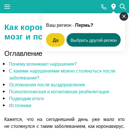
Закрыть поиск
Как коронавирус влияет на
Ваш регион -
Пермь?
мозг и психику?
Да
Выбрать другой регион
Популярные запросы
Оглавление
Прием педиатра
Почему возникают нарушения?
МРТ
С какими нарушениями можно столкнуться после
заболевания?
КТ
Осложнения после выздоровления
Прием гинеколога
Психологическая и когнитивная реабилитация
Подводим итоги
УЗИ
Источники
Удаление родинок и папиллом
Кажется, что на сегодняшний день уже мало кто
Приём врача-стоматолога
не столкнулся с таким заболеванием, как коронавирус.