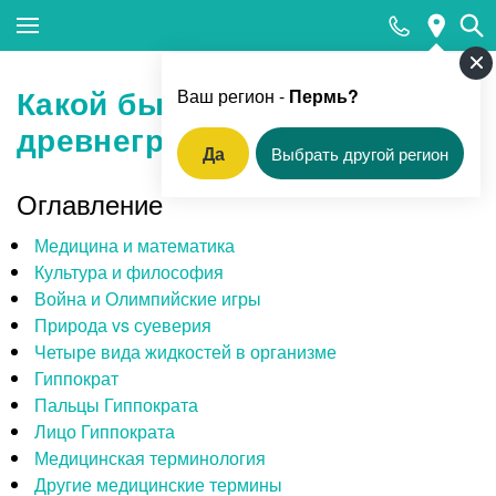
Закрыть поиск
Какой была
Ваш регион -
Пермь?
древнегреческая медицина?
Да
Выбрать другой регион
Популярные запросы
Оглавление
Прием педиатра
Медицина и математика
МРТ
Культура и философия
Война и Олимпийские игры
КТ
Природа vs суеверия
Прием гинеколога
Четыре вида жидкостей в организме
Гиппократ
УЗИ
Пальцы Гиппократа
Удаление родинок и папиллом
Лицо Гиппократа
Медицинская терминология
Приём врача-стоматолога
Другие медицинские термины