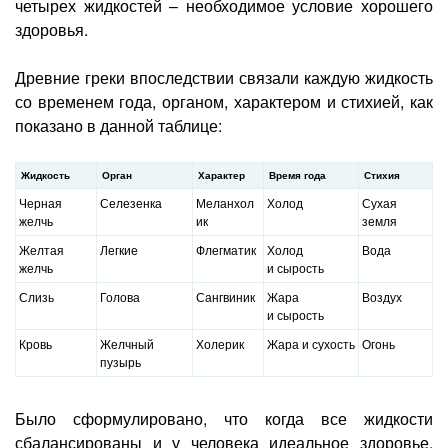
четырех жидкостей – необходимое условие хорошего
здоровья.
Древние греки впоследствии связали каждую жидкость
со временем года, органом, характером и стихией, как
показано в данной таблице:
Жидкость
Орган
Характер
Время года
Стихия
Черная
Селезенка
Меланхол
Холод
Сухая
желчь
ик
земля
Желтая
Легкие
Флегматик
Холод
Вода
желчь
и сырость
Слизь
Голова
Сангвиник
Жара
Воздух
и сырость
Кровь
Желчный
Холерик
Жара и сухость
Огонь
пузырь
Было сформулировано, что когда все жидкости
сбалансированы и у человека идеальное здоровье.