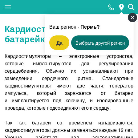
Закрыть поиск
Кардиостимулятор без
Ваш регион -
Пермь?
батарейки
Да
Выбрать другой регион
Популярные запросы
Кардиостимуляторы – электронные устройства,
которые имплантируются для регулирования
Прием педиатра
сердцебиения. Обычно их устанавливают при
МРТ
замедлении сердечного ритма. Стандартные
кардиостимуляторы имеют две части: генератор
КТ
импульса, который заряжается от батареи
Прием гинеколога
и имплантируется под ключицу, и изолированные
провода, которые подсоединяют его к сердцу.
УЗИ
Удаление родинок и папиллом
Так как батареи со временем изнашиваются,
кардиостимуляторы должны заменяться каждые 12 лет.
Приём врача-стоматолога
Ученые работают над альтернативными