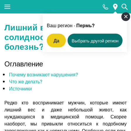
Закрыть поиск
Лишний вес у мужчин –
Ваш регион -
Пермь?
солидность, излишества,
Да
Выбрать другой регион
болезнь?
Популярные запросы
Прием педиатра
Оглавление
МРТ
Почему возникают нарушения?
Что же делать?
КТ
Источники
Прием гинеколога
Редко кто воспринимает мужчин, которые имеют
УЗИ
лишний вес и даже небольшой живот, как
Удаление родинок и папиллом
нуждающихся в медицинской помощи. Скорее
наоборот, мы привыкли относиться к подобному
Приём врача-стоматолога
телосложению как к нормальному. Особенно если речь