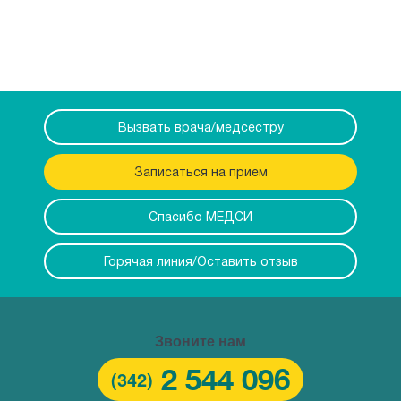
Вызвать врача/медсестру
Записаться на прием
Спасибо МЕДСИ
Горячая линия/Оставить отзыв
Звоните нам
2 544 096
(342)