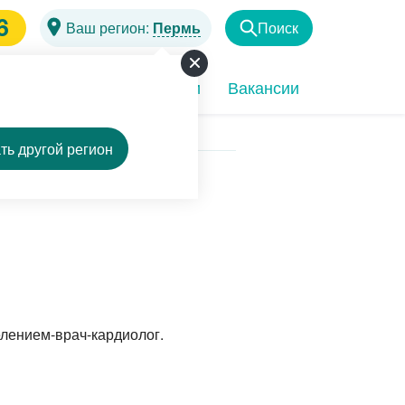
6
Ваш регион:
Пермь
Поиск
Найти
чи
Программы
Акции
Вакансии
ть другой регион
лением-врач-кардиолог.