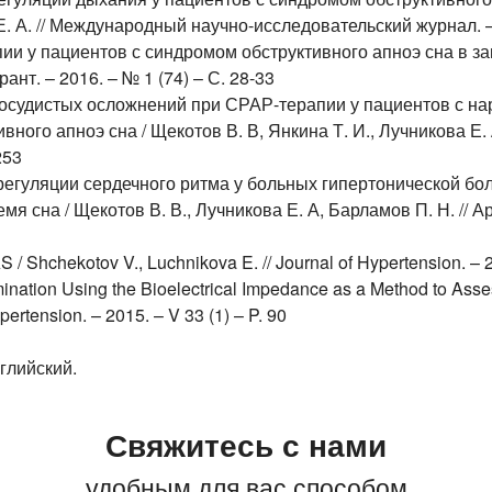
. А. // Международный научно-исследовательский журнал. – 20
ии у пациентов с синдромом обструктивного апноэ сна в зав
рант. – 2016. – № 1 (74) – С. 28-33
осудистых осложнений при СРАР-терапии у пациентов с н
ного апноэ сна / Щекотов В. В, Янкина Т. И., Лучникова Е. 
253
регуляции сердечного ритма у больных гипертонической бо
мя сна / Щекотов В. В., Лучникова Е. А, Барламов П. Н. // А
S / Shchekotov V., Luchnikova E. // Journal of Hypertension. – 2
mination Using the Bioelectrical Impedance as a Method to Ass
pertension. – 2015. – V 33 (1) – P. 90
глийский.
Свяжитесь с нами
удобным для вас способом