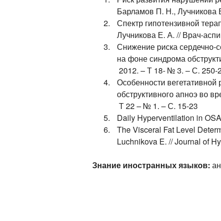
Барламов П. Н., Лучникова Е
Спектр гипотензивной терап
Лучникова Е. А. // Врач-аспи
Снижение риска сердечно-с
на фоне синдрома обструктив
2012. – Т 18- № 3. – С. 250-
Особенности вегетативной 
обструктивного апноэ во вре
Т 22 – № 1. – С. 15-23
Daily Hyperventilation in OSA
The Visceral Fat Level Deter
Luchnikova E. // Journal of Hy
Знание иностранных языков:
ан