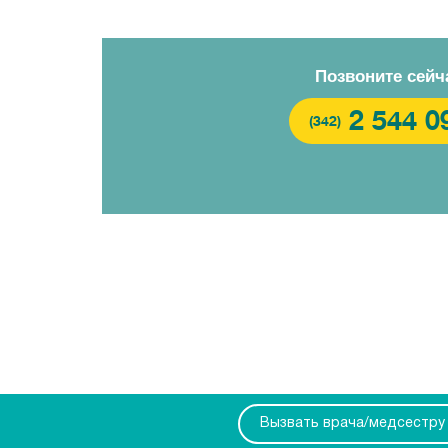
Позвоните сейч
2 544 0
(342)
Вызвать врача/медсестру