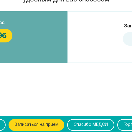
ас
За
96
Записаться на прием
Спасибо МЕДСИ
Гор