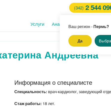
2 544 09
(342)
Услуги
Анализы
Клиники
Вра
Ваш регион -
Пермь?
Да
Выбра
катерина Андреевна
И
ление родинок и
пиллом
ём врача-стоматолога
Информация о специалисте
ерная коррекция зрения
Специальность:
врач-кардиолог, заведующий отде
Стаж работы:
18 лет.