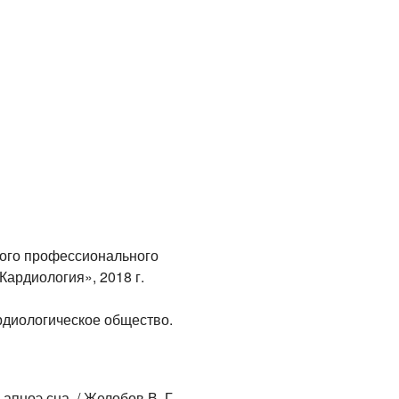
ого профессионального
ардиология», 2018 г.
рдиологическое общество.
пноэ сна. / Желобов В. Г.,