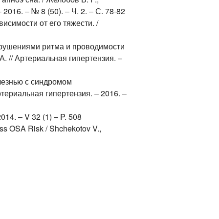
16. – № 8 (50). – Ч. 2. – С. 78-82
исимости от его тяжести. /
арушениями ритма и проводимости
А. // Артериальная гипертензия. –
лезнью с синдромом
ртериальная гипертензия. – 2016. –
014. – V 32 (1) – P. 508
ess OSA Risk / Shchekotov V.,