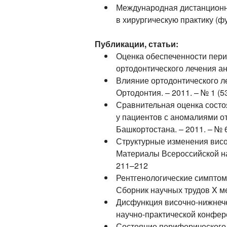
Международная дистанционн
в хирургическую практику (ф
Публикации, статьи:
Оценка обеспеченности пери
ортодонтического лечения ано
Влияние ортодонтического л
Ортодонтия. – 2011. – № 1 (53
Сравнительная оценка состо
у пациентов с аномалиями от
Башкортостана. – 2011. – № 6
Структурные изменения висо
Материалы Всероссийской на
211–212
Рентгенологические симптом
Сборник научных трудов X ме
Дисфункция височно-нижнече
научно-практической конфере
Состояние периферического 