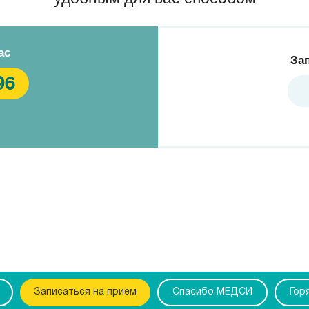
ас
За
96
Записаться на прием
Спасибо МЕДСИ
Гор