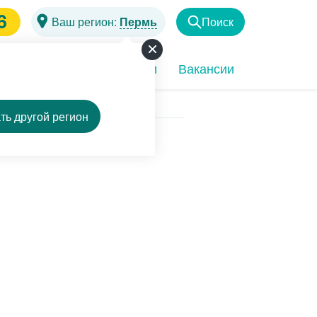
6
Ваш регион:
Пермь
Поиск
Найти
чи
Программы
Акции
Вакансии
ть другой регион