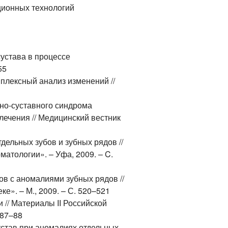
ционных технологий
устава в процессе
55
плексный анализ изменений //
но-суставного синдрома
лечения // Медицинский вестник
ельных зубов и зубных рядов //
тологии». – Уфа, 2009. – C.
в с аномалиями зубных рядов //
е». – М., 2009. – С. 520–521
// Материалы II Российской
 87–88
став при аномалиях отдельных