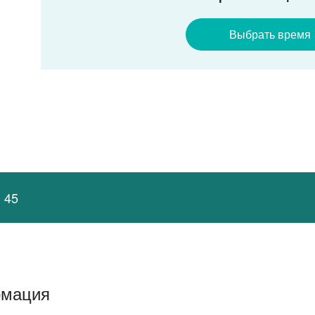
Выбрать время
 45
рмация