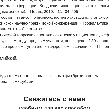
териалы конференции «Внедрение инновационных технологий
ые аспекты). – Пермь, 2010. – С. 104–105
 состояния височно-нижнечелюстного сустава на этапах ор
Российской научно-практической конференции «Профилактика
ань, 2010. – С. 130–133
тической коррекции аномалий окклюзии у пациентов с дис
 трудов с меж-дународным участием, посвященный 80-лети
ные проблемы управления здоровьем населения». – Н. Новг
глийский.
следующему протезированию с помощью брекет-систем
ированными зубами
Свяжитесь с нами
удобным для вас способом