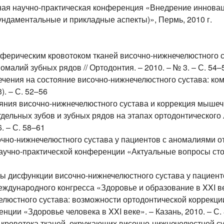
ая научно-практическая конференция «Внедрение иннова
ундаментальные и прикладные аспекты)», Пермь, 2010 г.
ферическим кровотоком тканей височно-нижнечелюстного с
малий зубных рядов // Ортодонтия. – 2010. – № 3. – С. 54–
ечения на состояние височно-нижнечелюстного сустава: ком
). – С. 52–56
яния височно-нижнечелюстного сустава и коррекция мышеч
дельных зубов и зубных рядов на этапах ортодонтического 
. – С. 58–61
чно-нижнечелюстного сустава у пациентов с аномалиями отд
учно-практической конференции «Актуальные вопросы стома
ы дисфункции височно-нижнечелюстного сустава у пациенто
ждународного конгресса «Здоровье и образование в XXI век
люстного сустава: возможности ортодонтической коррекции 
нции «Здоровье человека в XXI веке». – Казань, 2010. – С.
кровотока тканей, окружающих височно-нижнечелюстной су