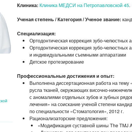
Клиника:
Клиника МЕДСИ на Петропавловской 45
.
Ученая степень / Категория / Ученое звание:
канд
Специализация:
Ортодонтическая коррекция зубо-челюстных 
Ортодонтическая коррекция зубо-челюстных 
и индивидуальными съемными аппаратами
Детское протезирование
Профессиональные достижения и опыт:
Выполнена диссертационная работа на тему 
русла тканей, окружающих височно-нижнечелю
с аномалиями отдельных зубов и зубных рядов
ской
лечения» на соискание ученой степени канди
по специальности «Стоматология», 2012 г.
Рационализаторские предложения:
«Модификация суставной шины The TMJ App