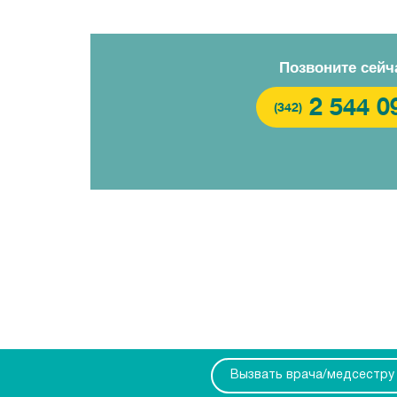
Позвоните сейч
2 544 0
(342)
Вызвать врача/медсестру