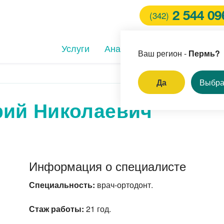
2 544 09
(342)
Услуги
Анализы
Клиники
Вра
Ваш регион -
Пермь?
Да
Выбра
ий Николаевич
И
ление родинок и
пиллом
ём врача-стоматолога
Информация о специалисте
ерная коррекция зрения
Специальность:
врач-ортодонт.
Стаж работы:
21 год.