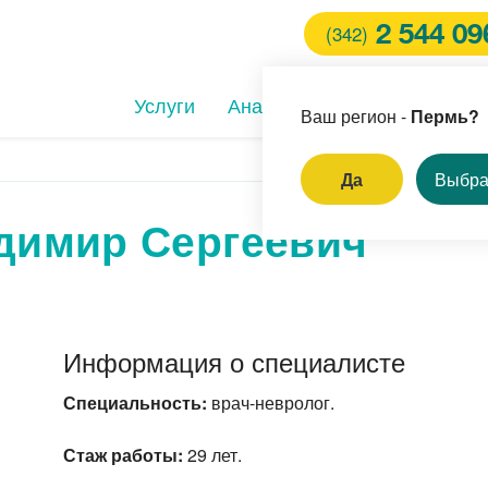
2 544 09
(342)
Услуги
Анализы
Клиники
Вра
Ваш регион -
Пермь?
Да
Выбра
димир Сергеевич
И
ление родинок и
пиллом
ём врача-стоматолога
Информация о специалисте
ерная коррекция зрения
Специальность:
врач-невролог.
Стаж работы:
29 лет.