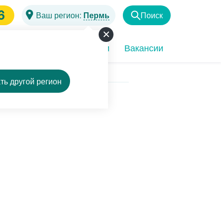
6
Ваш регион:
Пермь
Поиск
Найти
чи
Программы
Акции
Вакансии
ть другой регион