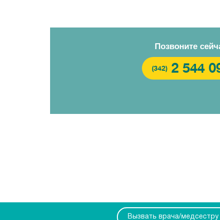
Позвоните сейч
2 544 0
(342)
Вызвать врача/медсестру