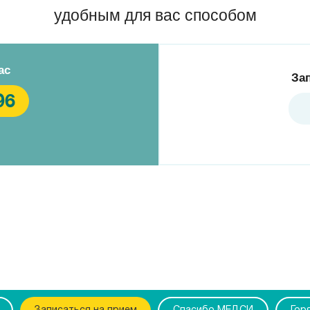
удобным для вас способом
ас
За
96