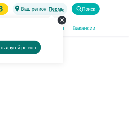
6
Ваш регион:
Пермь
Поиск
Найти
чи
Программы
Акции
Вакансии
ть другой регион