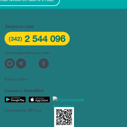
ячая линия/Оставить отзыв
Звоните нам
2 544 096
(342)
Присоединяйтесь к нам:
Карта сайта
Скачайте SmartMed
Сканируйте QR-код