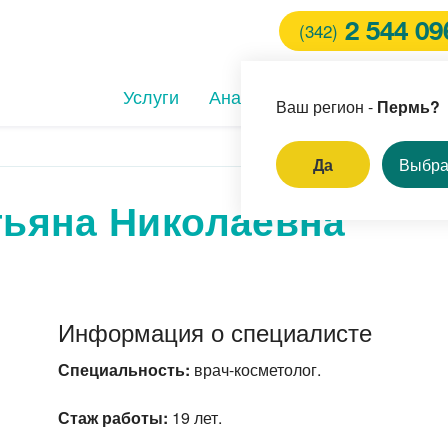
2 544 09
(342)
Услуги
Анализы
Клиники
Вра
Ваш регион -
Пермь?
Да
Выбра
тьяна Николаевна
И
ление родинок и
пиллом
ём врача-стоматолога
Информация о специалисте
ерная коррекция зрения
Специальность:
врач-косметолог.
Стаж работы:
19 лет.