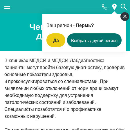
Закрыть поиск
Чекап «Базовый
Ваш регион -
Пермь?
для женщин»
Да
Выбрать другой регион
Популярные запросы
В клиниках МЕДСИ и
Прием педиатра
МЕДСИ-Лабдиагностика
пациенты могут пройти базовую диагностику, проверив
МРТ
основные показатели здоровья,
и проконсультироваться со специалистами. При
КТ
выявлении любых отклонений от норм врачи окажут
Прием гинеколога
необходимую поддержку для устранения
патологических состояний и заболеваний.
УЗИ
Специалисты позаботятся и о профилактике
Удаление родинок и папиллом
возможных нарушений.
Приём врача-стоматолога
При приобретении программы действует скидка до 20%