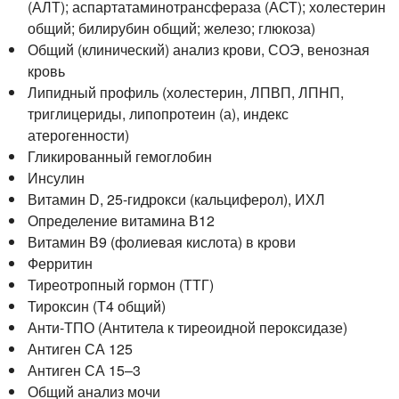
(АЛТ); аспартатаминотрансфераза (АСТ); холестерин
общий; билирубин общий; железо; глюкоза)
Общий (клинический) анализ крови, СОЭ, венозная
кровь
Липидный профиль (холестерин, ЛПВП, ЛПНП,
триглицериды, липопротеин (а), индекс
атерогенности)
Гликированный гемоглобин
Инсулин
Витамин D,
25-гидрокси
(кальциферол), ИХЛ
Определение витамина В12
Витамин В9 (фолиевая кислота) в крови
Ферритин
Тиреотропный гормон (ТТГ)
Тироксин (Т4 общий)
Анти-ТПО
(Антитела к тиреоидной пероксидазе)
Антиген СА 125
Антиген СА 15–3
Общий анализ мочи