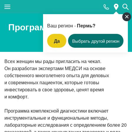
Закрыть поиск
Программа «Премиум для
Ваш регион -
Пермь?
женщин»
Да
Выбрать другой регион
Популярные запросы
Всех женщин
Прием педиатра
мы рады пригласить на чекап.
Он разработан экспертами МЕДСИ на основе
МРТ
собственного многолетнего опыта для деловых
и современных пациенток, которые готовы
КТ
инвестировать в свое здоровье, ценят время
Прием гинеколога
и комфорт.
УЗИ
Программа комплексной диагностики включает
Удаление родинок и папиллом
инструментальные и функциональные методы,
лабораторные исследования с определением более 20
Приём врача-стоматолога
показателей, а также консультации терапевта и ряда