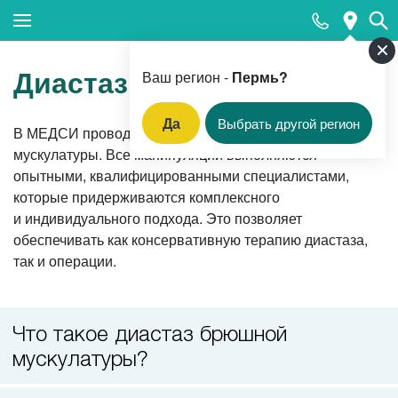
Закрыть поиск
Диастаз
Ваш регион -
Пермь?
Да
Выбрать другой регион
В МЕДСИ проводится лечение диастаза брюшной
Популярные запросы
мускулатуры. Все манипуляции выполняются
опытными, квалифицированными специалистами,
Прием педиатра
которые придерживаются комплексного
МРТ
и индивидуального подхода. Это позволяет
обеспечивать как консервативную терапию диастаза,
КТ
так и операции.
Прием гинеколога
УЗИ
Что такое диастаз брюшной
Удаление родинок и папиллом
мускулатуры?
Приём врача-стоматолога