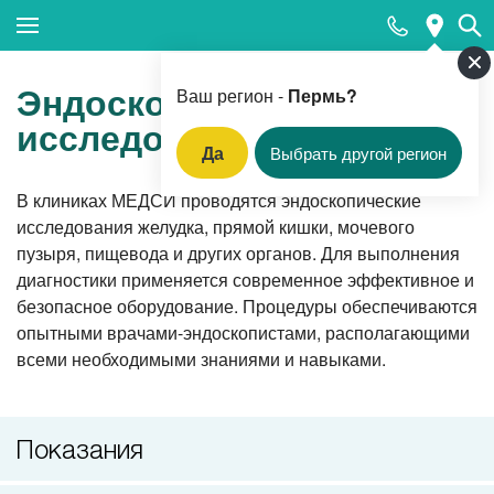
Закрыть поиск
Эндоскопические
Ваш регион -
Пермь?
исследования
Да
Выбрать другой регион
Популярные запросы
В клиниках МЕДСИ проводятся эндоскопические
исследования желудка, прямой кишки, мочевого
Прием педиатра
пузыря, пищевода и других органов. Для выполнения
МРТ
диагностики применяется современное эффективное и
безопасное оборудование. Процедуры обеспечиваются
КТ
опытными врачами-эндоскопистами, располагающими
Прием гинеколога
всеми необходимыми знаниями и навыками.
УЗИ
Удаление родинок и папиллом
Показания
Приём врача-стоматолога