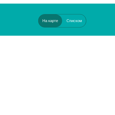
На карте
Списком
Бульвар Рокоссовского
Черкизовская
Щёлковская
Преображенская площадь
Первомайская
Сокольники
Измайловская
Красносельская
Партизанская
Комсомольская
Семёновская
е ворота
ектрозаводская
Бауманская
Новокосино