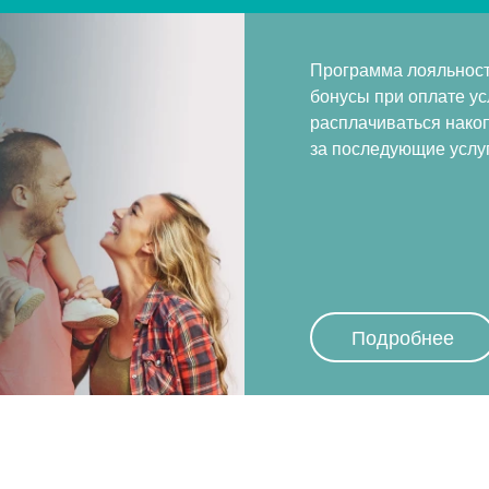
Программа лояльност
бонусы при оплате у
расплачиваться нако
за последующие услуг
Подробнее
Дмитровское шоссе
Алтуфьево
Мытищи
Улица 800-летия Москвы
Бибирево
Челобитьево
Селигерская
Отрадное
Медведково
Верхние Лихоборы