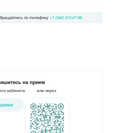
Жулебино
Люблино
Салтыковская улица
Братиславская
Котельники
у обращайтесь по телефону
+7 (342) 215-07-99
ская
Косино-Ухтомская
вская
Марьино
Некрасовка
цыно
Борисово
рехово
Шипиловская
одедовская
асногвардейская
Алма-Атинская
Зябликово
ишитесь на прием
ого кабинета
или через
время