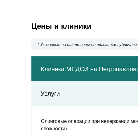
Кутузовская
Славянский бульвар
Студенческая
Киевская
Цены и клиники
Парк Победы
Минская
Давыдково
* Указанные на сайте цены не являются публичной
Ломоносовский проспект
Аминьевское шоссе
Раменки
Парк Куль
Клиника МЕДСИ на Петропавловс
Мичуринский проспект
Очаково
Говорово
Фрунзенска
Услуги
Солнцево
Спортивная
Боровское шоссе
Воробьёвы горы
Новопеределкино
Слинговые операции при недержании мочи
Университет
Рассказовка
сложности)
Проспект Вернадского
Юго-Западная