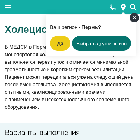
Закрыть поиск
Холецистэктомия
Ваш регион -
Пермь?
Да
Выбрать другой регион
В МЕДСИ в Перми эксклюзивно проводится
Популярные запросы
монопортовая холецистэктомия. Такая операция
выполняется через пупок и отличается минимальной
Прием педиатра
травматичностью и коротким сроком реабилитации.
МРТ
Пациент может передвигаться уже на следующий день
после вмешательства. Холецистэктомия выполняется
КТ
опытными, квалифицированными врачами
Прием гинеколога
с применением высокотехнологичного современного
оборудования.
УЗИ
Удаление родинок и папиллом
Варианты выполнения
Приём врача-стоматолога