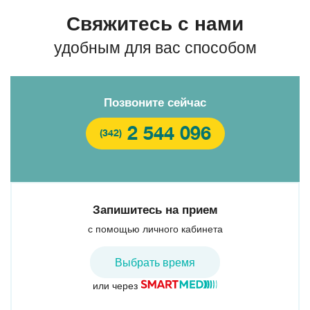
Свяжитесь с нами
удобным для вас способом
Позвоните сейчас
2 544 096
(342)
Запишитесь на прием
Номанов Исломбек
Кусаев Кирим Харонович
Буторин Кирилл
с помощью личного кабинета
Шахабжонович
Александрович
Врач-стоматолог-хирург, заведующий
Выбрать время
отделением-врач-стоматолог
Врач-стоматолог-ортопед
Врач-стоматолог-хирург, врач-стоматолог-
или через
ортопед
Клиника МЕДСИ на Петропавловской 45
Клиника МЕДСИ на Петропавловской 45