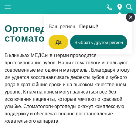
Закрыть поиск
Ортопедическая
Ваш регион -
Пермь?
стоматология
Да
Выбрать другой регион
Популярные запросы
В клиниках МЕДСИ в Перми проводится
протезирование зубов. Наши стоматологи используют
Прием педиатра
современные методики и материалы. Благодаря этому
МРТ
им удается восстанавливать дефекты зубов и зубного
ряда в кратчайшие сроки и на высоком качественном
КТ
уровне. К нам на прием могут записаться все без
Прием гинеколога
исключения пациенты, которые мечтают о красивой
улыбке. Стоматологи-ортопеды окажут комплексную
УЗИ
поддержку и обеспечат полное восстановление
Удаление родинок и папиллом
жевательного аппарата.
Приём врача-стоматолога