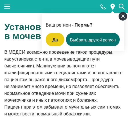
Закрыть поиск
Установка стента
Ваш регион -
Пермь?
в мочевыводящие пути
Да
Выбрать другой регион
Популярные запросы
В МЕДСИ возможно проведение такой процедуры,
как установка стента в мочевыводящие пути
Прием педиатра
(мочеточники). Манипуляции выполняются
МРТ
квалифицированными специалистами и не доставляют
пациентам выраженного дискомфорта. Процедура
КТ
не занимает много времени, но позволяет обеспечить
Прием гинеколога
нормальное отведение мочи при сужениях
мочеточника и иных патологиях и болезнях.
УЗИ
Пациент при этом забывает о мучительных симптомах
Удаление родинок и папиллом
и может вести нормальный образ жизни.
Приём врача-стоматолога