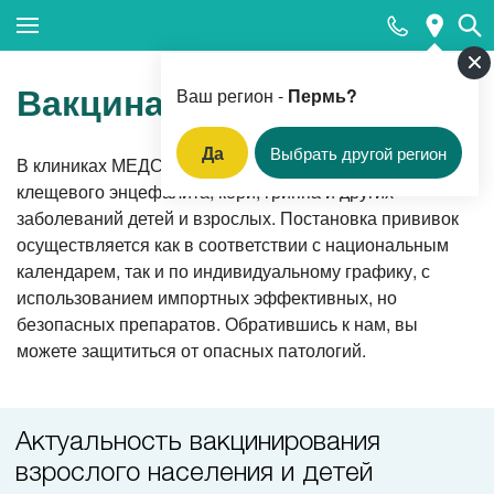
Закрыть поиск
Вакцинация
Ваш регион -
Пермь?
Да
Выбрать другой регион
В клиниках МЕДСИ в Перми проводится вакцинация от
Популярные запросы
клещевого энцефалита, кори, гриппа и других
заболеваний детей и взрослых. Постановка прививок
Прием педиатра
осуществляется как в соответствии с национальным
МРТ
календарем, так и по индивидуальному графику, с
использованием импортных эффективных, но
КТ
безопасных препаратов. Обратившись к нам, вы
Прием гинеколога
можете защититься от опасных патологий.
УЗИ
Удаление родинок и папиллом
Актуальность вакцинирования
Приём врача-стоматолога
взрослого населения и детей