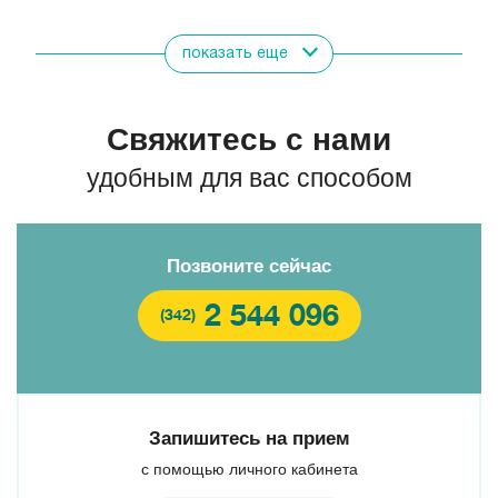
Показать всех врачей
показать еще
Свяжитесь с нами
удобным для вас способом
Позвоните сейчас
2 544 096
(342)
Запишитесь на прием
Пигалева Юлия Борисовна
Муллаянова Гульназира
Савченко Кристина
с помощью личного кабинета