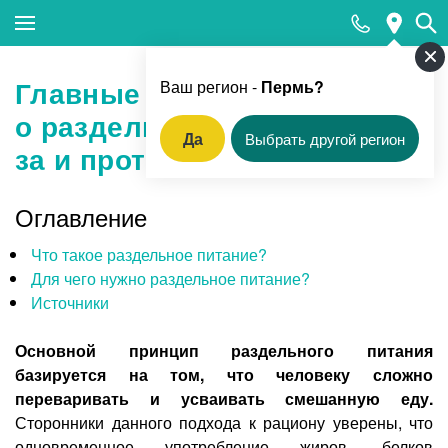
Закрыть поиск
Главные факты
Ваш регион -
Пермь?
о раздельном питании:
Да
Выбрать другой регион
за и против
Популярные запросы
Прием педиатра
Оглавление
МРТ
Что такое раздельное питание?
Для чего нужно раздельное питание?
КТ
Источники
Прием гинеколога
Основной принцип раздельного питания
УЗИ
базируется на том, что человеку сложно
Удаление родинок и папиллом
переваривать и усваивать смешанную еду.
Сторонники данного подхода к рациону уверены, что
Приём врача-стоматолога
одновременное употребление жиров, белков