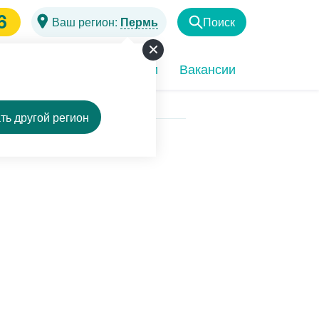
6
Ваш регион:
Пермь
Поиск
Найти
чи
Программы
Акции
Вакансии
ть другой регион