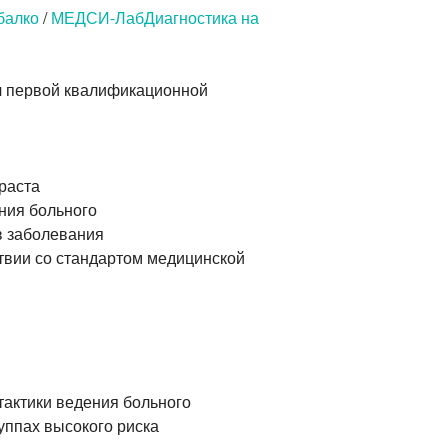
балко
/
МЕДСИ-ЛабДиагностика на
 первой квалификационной
раста
ния больного
в заболевания
ствии со стандартом медицинской
тактики ведения больного
уппах высокого риска