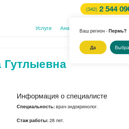
2 544 09
(342)
Услуги
Анализы
Клиники
Вра
Ваш регион -
Пермь?
Да
Выбра
а Гутлыевна
И
ление родинок и
пиллом
ём врача-стоматолога
Информация о специалисте
ерная коррекция зрения
Специальность:
врач-эндокринолог.
Стаж работы:
28 лет.