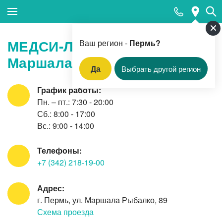
Закрыть поиск
МЕДСИ-ЛабДиагностика на
Ваш регион -
Пермь?
Маршала Рыбалко
Да
Выбрать другой регион
Популярные запросы
График работы:
Пн. – пт.: 7:30 - 20:00
Прием педиатра
Сб.: 8:00 - 17:00
МРТ
Вс.: 9:00 - 14:00
КТ
Телефоны:
Прием гинеколога
+7 (342) 218-19-00
УЗИ
Адрес:
Удаление родинок и папиллом
г. Пермь, ул. Маршала Рыбалко, 89
Приём врача-стоматолога
Схема проезда