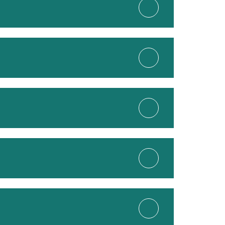
асногвардейская
Алма-Атинская
Зябликово