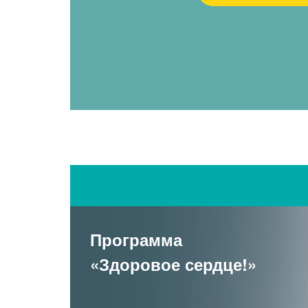
Программа
ь
ете
«Здоровое сердце!»