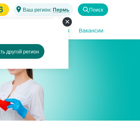
6
Ваш регион:
Пермь
Поиск
Найти
чи
Программы
Акции
Вакансии
ть другой регион