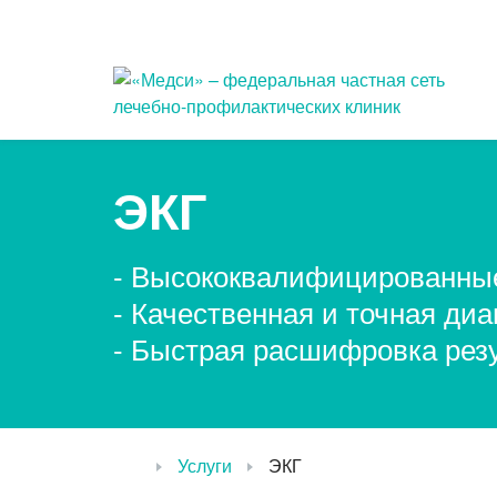
Популярные запросы
ЭКГ
Прием педиатра
УЗ
- Высококвалифицированны
МРТ
Уда
па
- Качественная и точная диа
КТ
- Быстрая расшифровка рез
При
Прием гинеколога
Лаз
Услуги
ЭКГ