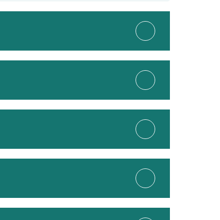
Марксистская
Римская
Нижегородская улица
я
Окская улица
Крестьянская застава
Пролетарская
Стахановская улица
Дубровка
Волгоградский проспект
Кузьминки
Рязанский проспект
Текстильщики
Кожуховская
Печатники
дская
Выхино
Ферганская улица
Южнопортовая
опарк
Волжская
Лермонтовский проспект
Косино
ская
Кленовый бульвар
Жулебино
Люблино
Салтыковская улица
Братиславская
Котельники
ская
Косино-Ухтомская
вская
Марьино
Некрасовка
цыно
Борисово
рехово
Шипиловская
одедовская