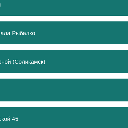
я
Кр
Ясенево
Аннино
Битцевский парк
ясеневская
Бульвар Дмитрия Донского
Лесопарковая
Улица Старокачаловская
ва
Б-р Адм Ушакова
Улица Скобелевская
ала Рыбалко
ной (Соликамск)
кой 45