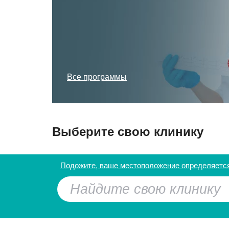
Все программы
Выберите свою клинику
Улица Дыбенко
Подожите, ваше местоположение определяетс
Беломорская
Речной вокзал
Водный стадион
Планерная
Пятницкое шоссе
Войковская
Сходненская
Митино
Тушинская
Волоколамская