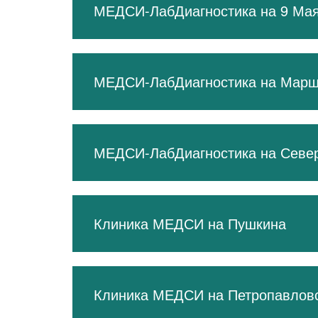
Десна
МЕДСИ-ЛабДиагностика на 9 Ма
Ново
Новокурьяново
Потапово
Улица Горчако
Чечёрский проезд
Бунинская аллея
МЕДСИ-ЛабДиагностика на Марш
МЕДСИ-ЛабДиагностика на Север
Клиника МЕДСИ на Пушкина
Клиника МЕДСИ на Петропавловс