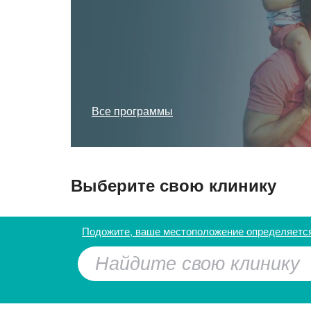
Все программы
Выберите свою клинику
Улица Дыбенко
Подожите, ваше местоположение определяетс
Беломорская
Речной вокзал
Водный стадион
Планерная
Пятницкое шоссе
Войковская
Сходненская
Митино