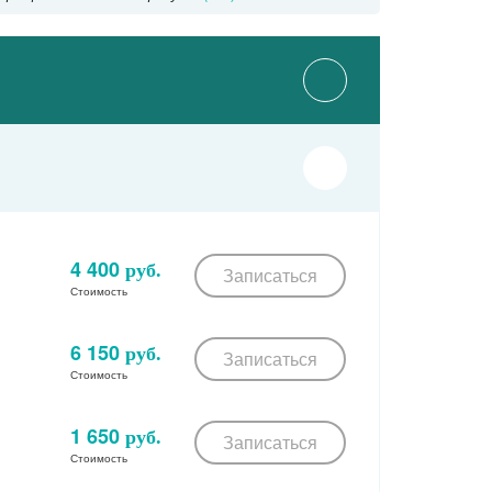
Площадь Ильича
Марксистская
Римская
Нижегородская улица
я
Окская улица
Крестьянская застава
Пролетарская
Стахановская улица
Дубровка
Волгоградский проспект
Кузьминки
Рязанский проспект
Текстильщики
Кожуховская
Печатники
дская
Выхино
Ферганская улица
Южнопортовая
4 400
руб.
Записаться
опарк
Волжская
Лермонтовский проспект
Косино
Стоимость
ская
Кленовый бульвар
Жулебино
Люблино
6 150
руб.
Записаться
Салтыковская улица
Братиславская
Стоимость
Котельники
ская
Косино-Ухтомская
вская
Марьино
Некрасовка
1 650
руб.
Записаться
цыно
Борисово
Стоимость
рехово
Шипиловская
одедовская