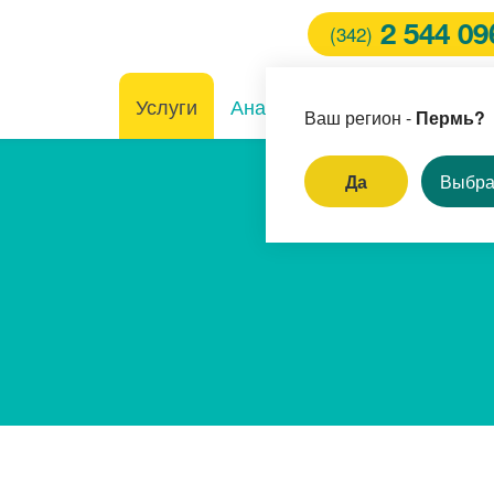
2 544 09
(342)
Услуги
Анализы
Клиники
Вра
Ваш регион -
Пермь?
Да
Выбра
И
ление родинок и
пиллом
ём врача-стоматолога
ерная коррекция зрения