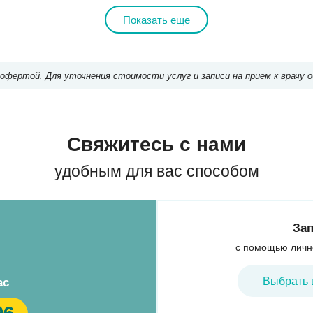
Улица Академика Янгеля
Кр
Ясенево
Показать еще
Аннино
Битцевский парк
ясеневская
Бульвар Дмитрия Донского
Лесопарковая
Улица Старокачаловская
ва
Б-р Адм Ушакова
Улица Скобелевская
 офертой. Для уточнения стоимости услуг и записи на прием к врач
Свяжитесь с нами
удобным для вас способом
Зап
с помощью личн
Выбрать 
ас