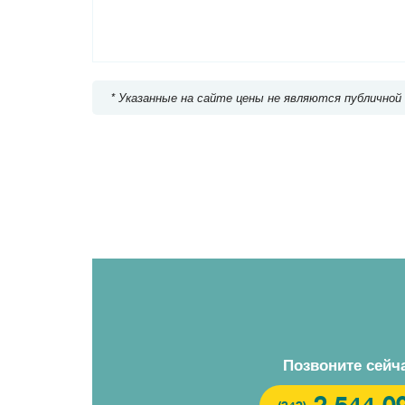
Десна
Ново
Новокурьяново
Потапово
Улица Горчако
Чечёрский проезд
Бунинская аллея
* Указанные на сайте цены не являются публичной
Позвоните сейч