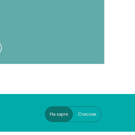
На карте
Списком
Бульвар Рокоссовского