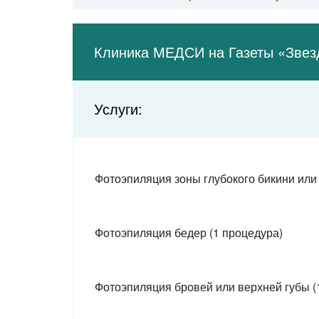
Аминьевское шоссе
Раменки
Парк Куль
Клиника МЕДСИ на Газеты «Звез
Мичуринский проспект
Очаково
Говорово
Фрунзенска
Услуги:
Солнцево
Спортивная
Боровское шоссе
Воробьёвы горы
Новопеределкино
Фотоэпиляция зоны глубокого бикини или 
Университет
Рассказовка
Проспект Вернадского
Юго-Западная
Улица Новат
Фотоэпиляция бедер (1 процедура)
Тропарёво
Улица Академика
Улица Генерала Тюл
Румянцево
Славянский мир
Мамыри
Саларьево
Фотоэпиляция бровей или верхней губы (
Коммунарка
Столбово
Сосенки