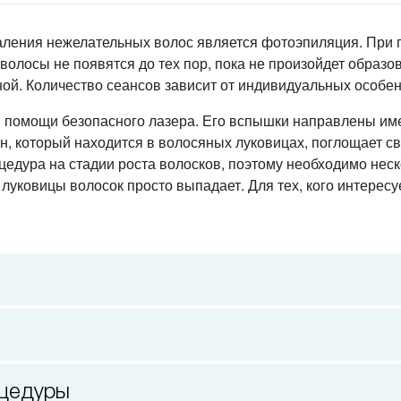
ления нежелательных волос является фотоэпиляция. При 
олосы не появятся до тех пор, пока не произойдет образо
ой. Количество сеансов зависит от индивидуальных особен
 помощи безопасного лазера. Его вспышки направлены име
, который находится в волосяных луковицах, поглощает све
дура на стадии роста волосков, поэтому необходимо неско
ковицы волосок просто выпадает. Для тех, кого интересуе
оцедуры