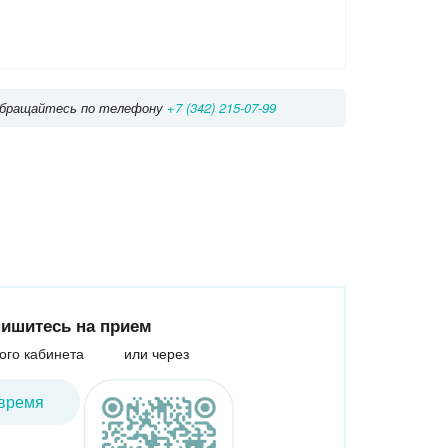
асногвардейская
Алма-Атинская
Зябликово
у обращайтесь по телефону
+7 (342) 215-07-99
ишитесь на прием
ого кабинета
или через
время