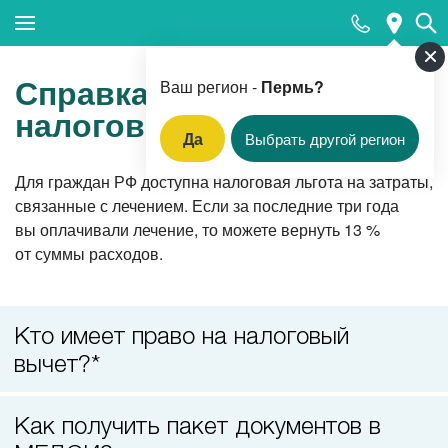
Закрыть поиск
Справка для получения
Ваш регион -
Пермь?
налогового вычета
Да
Выбрать другой регион
Популярные запросы
Для граждан РФ доступна налоговая льгота на затраты,
связанные с лечением. Если за последние три года
Прием педиатра
вы оплачивали лечение, то можете вернуть 13 %
МРТ
от суммы расходов.
КТ
Прием гинеколога
Кто имеет право на налоговый
УЗИ
вычет?*
Удаление родинок и папиллом
Как получить пакет документов в
Приём врача-стоматолога