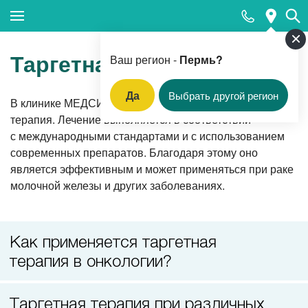
Закрыть поиск
Таргетная терапия
Ваш регион -
Пермь?
Да
Выбрать другой регион
В клинике МЕДСИ в Перми проводится таргетная
Популярные запросы
терапия. Лечение выполняется в соответствии
с международными стандартами и с использованием
Прием педиатра
современных препаратов. Благодаря этому оно
МРТ
является эффективным и может применяться при раке
молочной железы и других заболеваниях.
КТ
Прием гинеколога
Как применяется таргетная
УЗИ
терапия в онкологии?
Удаление родинок и папиллом
Приём врача-стоматолога
Таргетная терапия при различных