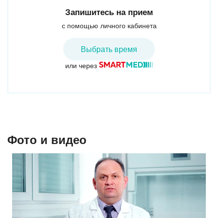
Запишитесь на прием
с помощью личного кабинета
Петров Сергей Сергеевич
Оболенский Александр
Андреевич
Выбрать время
Врач-акушер-гинеколог, врач-онколог
или через
Врач высшей квалификационной категории
Врач-хирург, врач-онколог
Клиника МЕДСИ на Пушкина
Клиника МЕДСИ на Газеты «Звезда»
Фото и видео