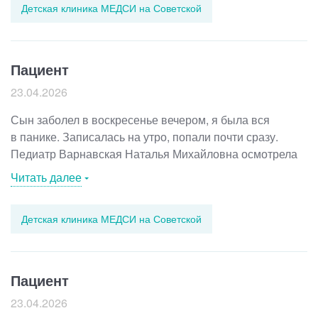
три дня после начала лечения: чувствую себя
Детская клиника МЕДСИ на Советской
внимательно посмотрит, выслушает, объяснит, что
значительно лучше. Отличный доктор! Очень
происходит и почему. Назначения работают. За столько
рекомендую!
лет у меня ни разу не было ощущения, что мы делаем
что-то зря или лечимся на всякий случай. Сейчас я уже
Пациент
всем подряд ее советую. Крестных детей к ней
23.04.2026
направляю, друзьям постоянно рекомендую.
Сын заболел в воскресенье вечером, я была вся
в панике. Записалась на утро, попали почти сразу.
Педиатр Варнавская Наталья Михайловна осмотрела
внимательно и тщательно, проверила горло,
Читать далее
лимфоузлы, послушала лёгкие. Объяснила, что делать
дома. Было ощущение, что врач действительно
Детская клиника МЕДСИ на Советской
разобралась, а не просто выписала что-то для галочки.
Пациент
23.04.2026