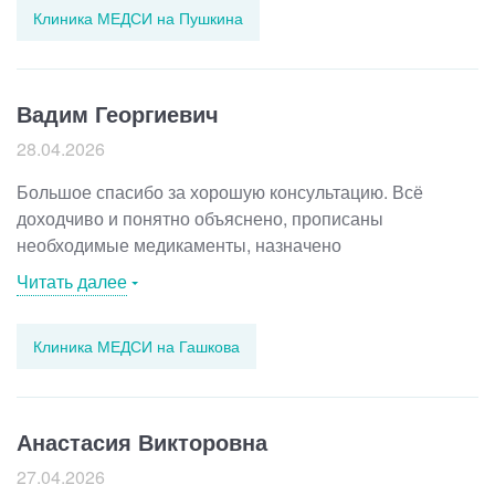
Клиника МЕДСИ на Пушкина
который всей душой любит то, что делает. Рекомендую
всем своим знакомым.
Вадим Георгиевич
28.04.2026
Большое спасибо за хорошую консультацию. Всё
доходчиво и понятно объяснено, прописаны
необходимые медикаменты, назначено
дополнительное обследование. Само общение
Читать далее
доброжелательное и располагающее.
Клиника МЕДСИ на Гашкова
Анастасия Викторовна
27.04.2026