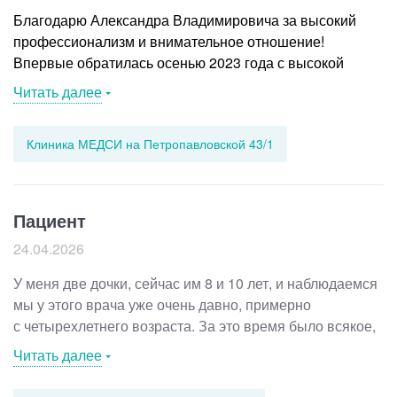
Благодарю Александра Владимировича за высокий
профессионализм и внимательное отношение!
Впервые обратилась осенью 2023 года с высокой
температурой, слабостью, сильным кашлем
Читать далее
и затрудненным дыханием. Александр Владимирович
оперативно диагностировал пневмонию, назначил
Клиника МЕДСИ на Петропавловской 43/1
эффективное лечение и необходимые обследования.
Благодаря его грамотному подходу и контролю
моё тяжёлое состояние значительно улучшилось
уже через несколько дней, процесс восстановления
Пациент
прошёл без осложнений. Весной 2026 года обратилась
24.04.2026
с невыносимой мышечной болью,
из-за
которой
не могла нормально сидеть, стоять и передвигаться.
У меня две дочки, сейчас им 8 и 10 лет, и наблюдаемся
Александр Владимирович оперативно определил,
мы у этого врача уже очень давно, примерно
что причина – это энтезопатия грушевидной мышцы.
с четырехлетнего возраста. За это время было всякое,
Объяснил, как именно происходит спазм, и назначил
простуды, вирусы, температура, моменты, когда
Читать далее
лечение, направленное на устранение воспаления
реально страшно. Но врач буквально приводила нас
и расслабление мышцы. Пишу данный отзыв спустя
в чувство, и меня как маму, и детей тоже. Всегда