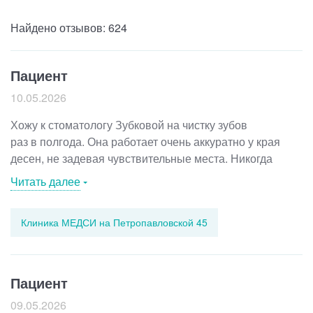
Лазерная коррекция зрения
Найдено отзывов: 624
Пациент
10.05.2026
Хожу к стоматологу Зубковой на чистку зубов
раз в полгода. Она работает очень аккуратно у края
десен, не задевая чувствительные места. Никогда
ничего не кровит и не беспокоит. После процедуры
Читать далее
всегда с удовольствием ответит на вопросы.
Клиника МЕДСИ на Петропавловской 45
Пациент
09.05.2026