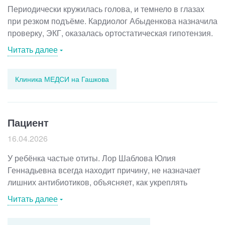
Периодически кружилась голова, и темнело в глазах
при резком подъёме. Кардиолог Абыденкова назначила
проверку, ЭКГ, оказалась ортостатическая гипотензия.
Объяснила, что делать и чего избегать, никаких
Читать далее
невыполнимых рекомендаций не было, все посильное.
Симптомы стали заметно реже.
Клиника МЕДСИ на Гашкова
Пациент
16.04.2026
У ребёнка частые отиты. Лор Шаблова Юлия
Геннадьевна всегда находит причину, не назначает
лишних антибиотиков, объясняет, как укреплять
иммунитет. Вообще я замечаю, что в МЕДСИ очень
Читать далее
сильные специалисты.