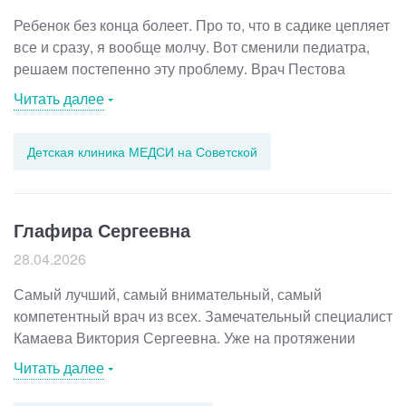
Ребенок без конца болеет. Про то, что в садике цепляет
все и сразу, я вообще молчу. Вот сменили педиатра,
решаем постепенно эту проблему. Врач Пестова
нам очень импонирует. И дело свое знает, и с детьми
Читать далее
общаться умеет.
Детская клиника МЕДСИ на Советской
Глафира Сергеевна
28.04.2026
Самый лучший, самый внимательный, самый
компетентный врач из всех. Замечательный специалист
Камаева Виктория Сергеевна. Уже на протяжении
более 10 лет хожу только к ней. Если вы хоть раз
Читать далее
попадете к ней на прием, будьте уверены, что идти
к другому гинекологу вы не захотите никогда. Человек,