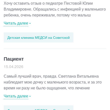
Хочу оставить отзыв о педиатре Пестовой Юлии
Владимировне. Обращались с инфекцией у маленького
ребенка, очень переживали, потому что малыш
капризничал, и состояние менялось быстро. На приеме
Читать далее
врач не спешила и не отмахивалась, внимательно
расспросила про симптомы, как началось, что было
Детская клиника МЕДСИ на Советской
за последние дни, что уже пробовали дома.
Понравилось, что Юлия Владимировна цепляется
за детали и объясняет простыми словами, почему
делает именно такие выводы. Лечение назначила
Пациент
нормальное без лишнего. Уже пошли на поправку,
15.04.2026
ребенку заметно легче, и мы тоже выдохнули.
Самый лучший врач, правда. Светлана Витальевна
наблюдает мою дочку с маленького возраста, и за это
время ни разу не было ощущения, что лечение
назначено наугад. Если что-то рекомендует, то потом
Читать далее
виден результат, поэтому доверие полное. Очень чутко
относится к ребенку, внимательно смотрит, все