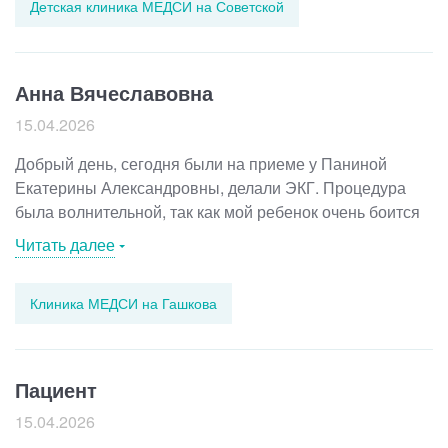
Детская клиника МЕДСИ на Советской
Анна Вячеславовна
15.04.2026
Добрый день, сегодня были на приеме у Паниной
Екатерины Александровны, делали ЭКГ. Процедура
была волнительной, так как мой ребенок очень боится
врачей. Благодарю Екатерину Александровну,
Читать далее
что она была терпеливой, спокойной и ласковой к моей
дочке. Врач все спокойно сделала и расшифровала
Клиника МЕДСИ на Гашкова
результат.
Пациент
15.04.2026