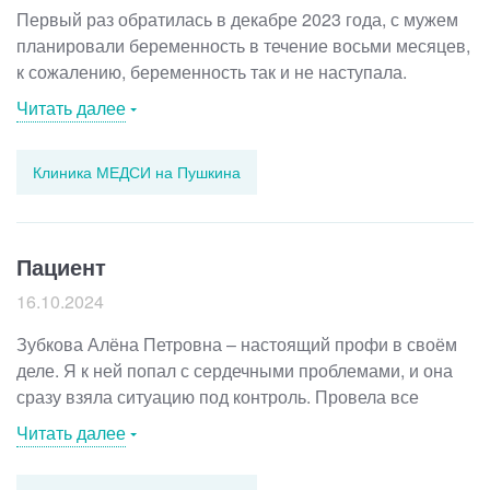
Первый раз обратилась в декабре 2023 года, с мужем
планировали беременность в течение восьми месяцев,
к сожалению, беременность так и не наступала.
Посоветовали врача-гинеколога Кузнецову в клинике
Читать далее
МЕДСИ, записалась, на первом приеме врач дала
список анализов (не мало) и направление на УЗИ
Клиника МЕДСИ на Пушкина
после приема препаратов (расписала все
досконально). Проделала все и пришла уже с готовыми
документами, все просмотрела и начали лечиться.
Были, конечно, иногда после приема и расстройства,
Пациент
но сейчас всё позади. Этим летом увидела на тесте
16.10.2024
заветные две полоски. Спасибо вам огромное, советую
клинику.
Зубкова Алёна Петровна – настоящий профи в своём
деле. Я к ней попал с сердечными проблемами, и она
сразу взяла ситуацию под контроль. Провела все
тесты, выслушала меня и дала четкие рекомендации.
Читать далее
С ней чувствуешь себя как дома – уютно и спокойно.
Она объяснила все понятно и доступно, так что я сразу