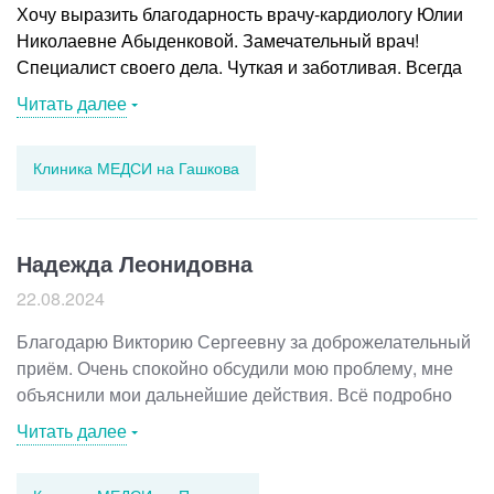
Хочу выразить благодарность
врачу-кардиологу
Юлии
Николаевне Абыденковой. Замечательный врач!
Специалист своего дела. Чуткая и заботливая. Всегда
всё объясняет. Спасибо огромное за заботу о своих
Читать далее
пациентах! Желаю крепкого здоровья, карьерного
роста и регулярных больших премий!!!
Клиника МЕДСИ на Гашкова
Надежда Леонидовна
22.08.2024
Благодарю Викторию Сергеевну за доброжелательный
приём. Очень спокойно обсудили мою проблему, мне
объяснили мои дальнейшие действия. Всё подробно
объяснили, успокоили. Большое спасибо.
Читать далее