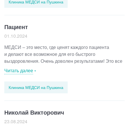
Клиника МЕДСИ на Пушкина
понял, что со мной происходит. После курса лечения
мои показатели улучшились! Сердце бьется ровно,
силы вернулись, а самочувствие стало на уровне.
В общем, если у вас проблемы с сердцем, смело
Пациент
обращайтесь к Алене Петровне. Точная диагностика,
01.10.2024
чуткое отношение и атмосфера понимания – вот что
вас ждет у этого крутого доктора. Спасибо
МЕДСИ – это место, где ценят каждого пациента
ей за профессионализм и заботу!
и делают все возможное для его быстрого
выздоровления. Очень доволен результатами! Это все
потому, что здесь врачи очень образованные
Читать далее
и пользуются принципами доказательной медицины.
Особая моя благодарность гинекологу Мышкиной
Клиника МЕДСИ на Пушкина
Марии Геннадьевне. Спасибо, что доступным языком
донесли до меня необходимость регулярных
обследований. Теперь я спокойна на свое женское
здоровье.
Николай Викторович
23.08.2024