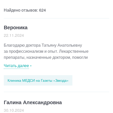
Лазерная коррекция зрения
Найдено отзывов: 624
Вероника
22.11.2024
Благодарю доктора Татьяну Анатольевну
за профессионализм и опыт. Лекарственные
препараты, назначенные доктором, помогли
и справились со своей задачей. С Татьяной
Читать далее
Анатольевной приятно беседовать, отвечает на все
вопросы и поддерживает. Рекомендую.
Клиника МЕДСИ на Газеты «Звезда»
Галина Александровна
30.10.2024