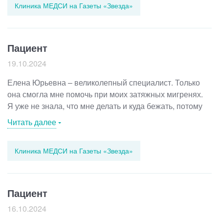
Клиника МЕДСИ на Газеты «Звезда»
в детский сад, не плачет, не понимает, зачем так рано
за ней пришли. Всего за одну встречу Екатерина
Александровна успокоила нас и дала ценные
рекомендации, и все получилось. Также она всю
Пациент
неделю была на связи и беспокоилась за моего
19.10.2024
ребёнка. Спасибо огромное за труд и такое отношение.
Елена Юрьевна – великолепный специалист. Только
она смогла мне помочь при моих затяжных мигренях.
Я уже не знала, что мне делать и куда бежать, потому
что из-за своего состояния вынуждена была бросить
Читать далее
институт и едва не лишилась работы. Благодарна
доктору безмерно за ее доброе отношение,
Клиника МЕДСИ на Газеты «Звезда»
пунктуальность, умение слушать и слышать пациента.
Пациент
16.10.2024