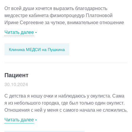
От всей души хочется выразить благодарность
медсестре кабинета физиопроцедур Платоновой
Ирине Сергеевне за чуткое, внимательное отношение
к свои пациентам. Доброжелательна, спокойна,
Читать далее
заботлива. Побольше бы таких медицинских
работников в сфере здравоохранения.
Клиника МЕДСИ на Пушкина
Пациент
30.10.2024
С детства я ношу очки и наблюдаюсь у окулиста. Сама
я из небольшого городка, где был только один окулист.
Отношения с ней у меня с самого начала не сложились,
все детство и подростковые годы поход к ней был
Читать далее
сущим мучением. Сейчас проживаю в Перми, зрение
не меняется, поэтому обращаться к докторам вроде бы