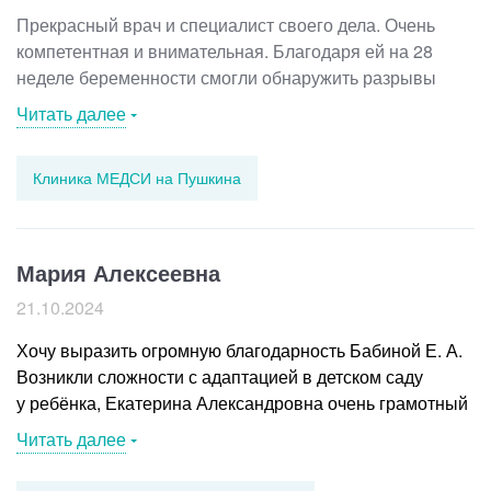
Прекрасный врач и специалист своего дела. Очень
компетентная и внимательная. Благодаря ей на 28
неделе беременности смогли обнаружить разрывы
сетчатки, которые вовремя устранили и сделали
Читать далее
операцию. Осмотры проходили досконально
и тщательно. После родов буду наблюдаться у неё.
Клиника МЕДСИ на Пушкина
Безумно благодарна ей за то, что она направила
на операцию, так как способность видеть без мошек,
точек и вспышек – это здорово + теперь буду спокойна
за роды.
Мария Алексеевна
21.10.2024
Хочу выразить огромную благодарность Бабиной Е. А.
Возникли сложности с адаптацией в детском саду
у ребёнка, Екатерина Александровна очень грамотный
специалист, выслушала, поиграла с ребёнком, сделала
Читать далее
выводы и подсказала, как нам лучше себя вести.
Прошла неделя после консультации – ребёнок бежит